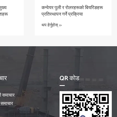
मुख्य
कन्वेयर पुली र रोलरहरूको बियरिङहरू
ेशहरू
प्रतिस्थापन गर्ने प्रक्रिया
थप हेर्नुहोस् >>
चार
QR कोड
ी समाचार
ग समाचार