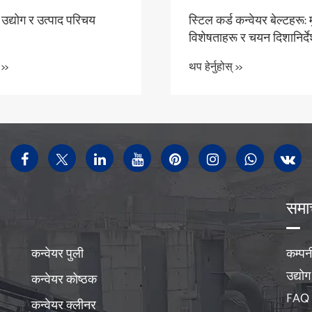
 उद्योग र उत्पाद परिचय
स्टिल कर्ड कन्वेयर बेल्टहरू: 
विशेषताहरू र चयन दिशानिर्द
 >>
थप हेर्नुहोस् >>
समा
कन्वेयर पुली
कम्पन
उद्यो
कन्वेयर कोष्ठक
FAQ
कन्वेयर क्लीनर