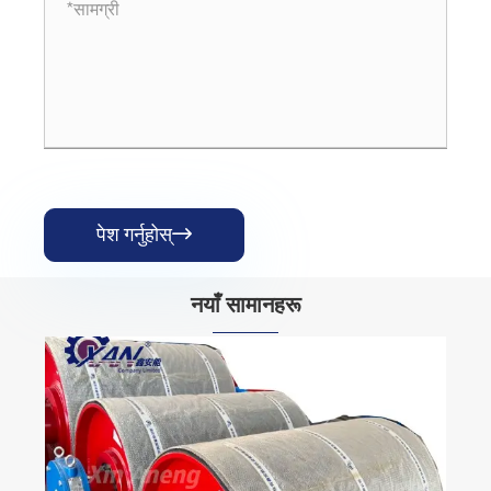
पेश गर्नुहोस्

नयाँ सामानहरू